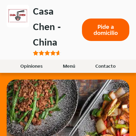
Volver
Casa
al
menú
Chen -
Pide a
principal
domicilio
China
Opiniones
Menú
Contacto